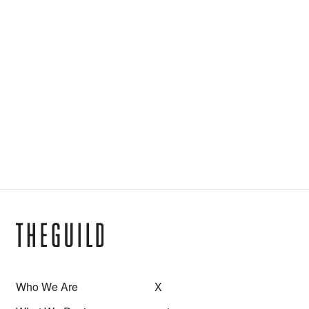
< Newer Post
Older Post >
News
Who We Are
X